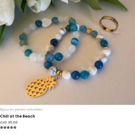
Bijoux en pierres naturelles
Chill at the Beach
CHF
35.00
Note