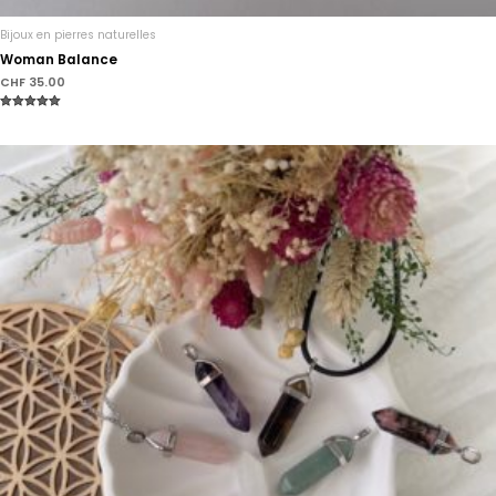
Bijoux en pierres naturelles
Woman Balance
CHF
35.00
Note
5.00
sur 5