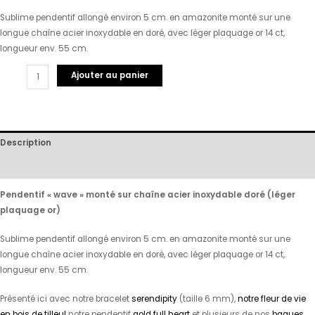
Sublime pendentif allongé environ 5 cm. en amazonite monté sur une
longue chaîne acier inoxydable en doré, avec léger plaquage or 14 ct,
longueur env. 55 cm.
Ajouter au panier
Description
Avis (0)
Pendentif « wave » monté sur chaîne acier inoxydable doré (léger
plaquage or)
Sublime pendentif allongé environ 5 cm. en amazonite monté sur une
longue chaîne acier inoxydable en doré, avec léger plaquage or 14 ct,
longueur env. 55 cm.
Présenté ici avec notre bracelet
serendipity
(taille 6 mm),
notre fleur de vie
en bois de tilleul
notre pendentif
gold full heart
et plusieurs de nos
bagues