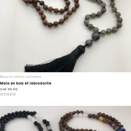
Bijoux en pierres naturelles
Mala en bois et labradorite
CHF
45.00
Note
0
sur
5