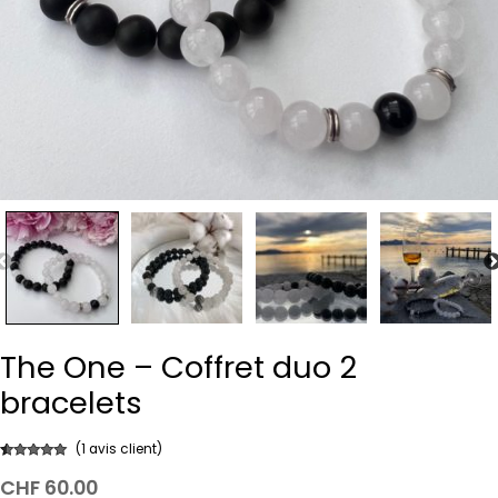
The One – Coffret duo 2
bracelets
(
1
avis client)
Noté
1
5.00
CHF
60.00
sur 5 basé
sur
notation