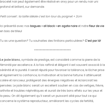
bracelet noir peut également être réalisé en onxy pour un rendu noir uni
profond et brillant, sur demande.
Petit conseil : ta taille idéale c’est ton tour du poignet + 2cm
Ici présenté avec nos
bagues « all black » en agate noire
et notre
fleur de vie
en bois de tilleul
Tu as une question? Tu souhaites des finitions particulières?
C’est par là!
**************************
Le jade blanc
, symbole de prestige, est considéré comme la pierre de la
féminité par excellence. A la fois raffiné et élégant il est souvent associé à la
sérénité et la pureté. Il serait réputé pour favoriser la tolérance, le lâcher prise
et également la confiance, la motivation et la bonne fortune. Il atténuerait
colère et rancoeur, protégerait des énergies négatives et éclaircirait les
pensées. Le jade blanc serait un excellent soutien en cas de vertiges, fièvre,
arthrite et troubles néphrétiques et aurait de très bons effets sur les yeux et
la peau. On dit également qu’il serait un puissant allié pour tout ce qui
concerne le système reproducteur, améliorant les cycles de fertilité,