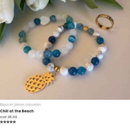
Bijoux en pierres naturelles
Chill at the Beach
CHF
35.00
Note
5.00