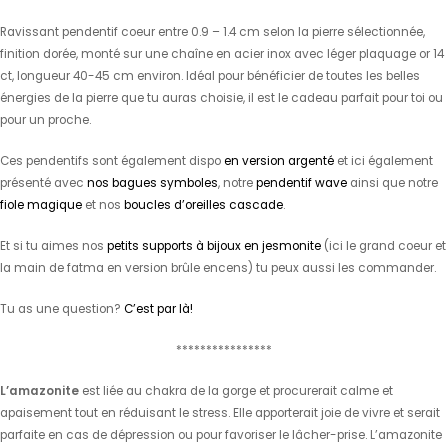
Ravissant pendentif coeur entre 0.9 – 1.4 cm selon la pierre sélectionnée,
finition dorée, monté sur une chaîne en acier inox avec léger plaquage or 14
ct, longueur 40-45 cm environ. Idéal pour bénéficier de toutes les belles
énergies de la pierre que tu auras choisie, il est le cadeau parfait pour toi ou
pour un proche.
Ces pendentifs sont également dispo
en version argenté
et ici également
présenté avec
nos bagues symboles
, notre
pendentif wave
ainsi que notre
fiole magique
et nos
boucles d’oreilles cascade
.
Et si tu aimes nos
petits supports à bijoux en jesmonite
(ici le grand coeur et
la main de fatma en version brûle encens) tu peux aussi les commander.
Tu as une question?
C’est par là!
****************
L’amazonite
est liée au chakra de la gorge et procurerait calme et
apaisement tout en réduisant le stress. Elle apporterait joie de vivre et serait
parfaite en cas de dépression ou pour favoriser le lâcher-prise. L’amazonite