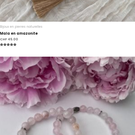
Bijoux en pierres naturelles
Mala en amazonite
CHF
45.00
Note
5.00
sur 5