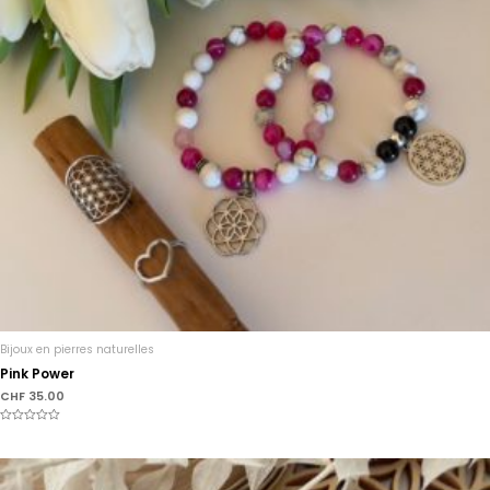
Bijoux en pierres naturelles
Pink Power
CHF
35.00
Note
0
sur
5