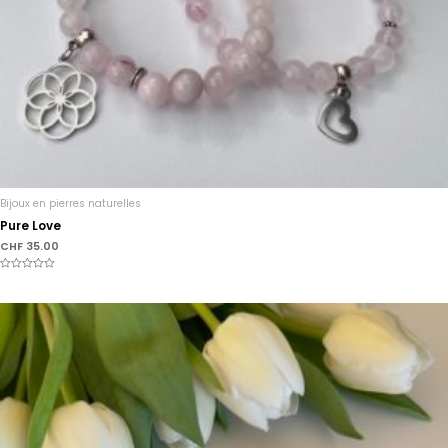
Bijoux en pierres naturelles
Pure Love
CHF
35.00
Note
0
sur
5