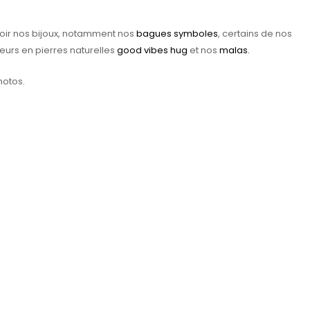
oir nos bijoux, notamment nos
bagues symboles
, certains de nos
oeurs en pierres naturelles
good vibes hug
et nos
malas.
hotos.