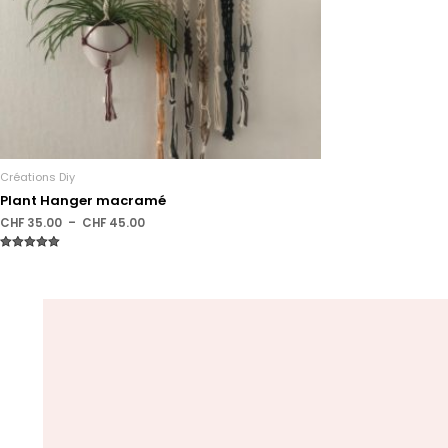
Créations Diy
Plant Hanger macramé
CHF
35.00
–
CHF
45.00
Note
5.00
sur 5