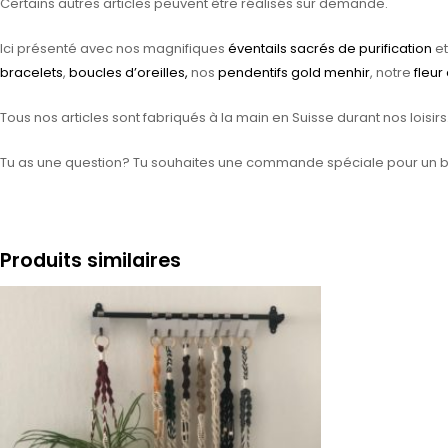
Certains autres articles peuvent être réalisés sur demande.
Ici présenté avec nos magnifiques
éventails sacrés de purification
et
bracelets
,
boucles d’oreilles,
nos
pendentifs gold menhir
, notre
fleur
Tous nos articles sont fabriqués à la main en Suisse durant nos loisirs
Tu as une question? Tu souhaites une commande spéciale pour un b
Produits similaires
Plage
de
prix :
CHF 35.00
à
CHF 45.00