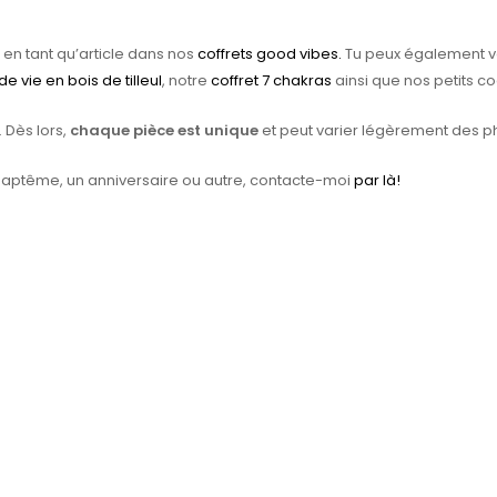
 en tant qu’article dans nos
coffrets good vibes.
Tu peux également v
 de vie en bois de tilleul
, notre
coffret 7 chakras
ainsi que nos petits c
. Dès lors,
chaque pièce est unique
et peut varier légèrement des p
aptême, un anniversaire ou autre, contacte-moi
par là!