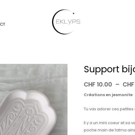
CT
Support bij
quantité
de
Support
CHF
10.00
–
CHF
bijoux
Créations en jesmonite
en
jesmonite
Tu vas adorer ces petites 
Il y a un mini coeur et sa 
poche main de fatma ainsi