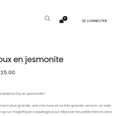
SE CONNECTER
oux en jesmonite
Plage
de
25.00
prix :
CHF 10.00
créations Diy en jesmonite !
à
CHF 25.00
version plus grande, une mini lune et sa très grande version, un vide
 qu’un magnifique coquillage pour déposer tes petits trésors ainsi