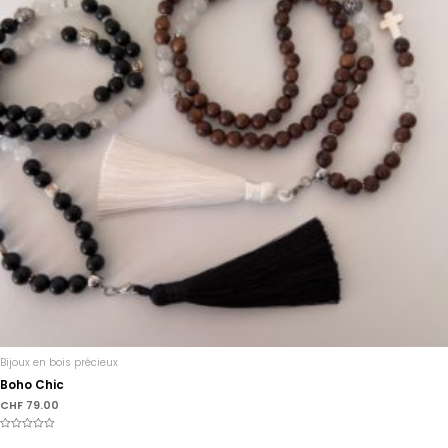
Bijoux en bois précieux
Boho Chic
CHF
79.00
Note
0