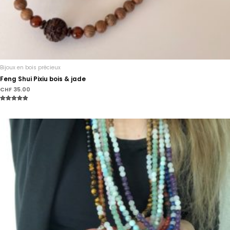
Bijoux en bois précieux
Feng Shui Pixiu bois & jade
CHF
35.00
Note
5.00
sur 5