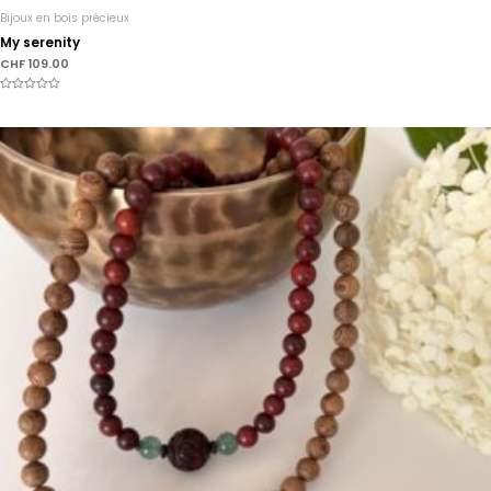
Bijoux en bois précieux
My serenity
CHF
109.00
Note
0
sur
5