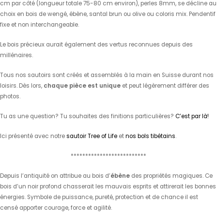
cm par côté (longueur totale 75-80 cm environ), perles 8mm, se décline au
choix en bois de wengé, ébène, santal brun ou olive ou coloris mix. Pendentif
fixe et non interchangeable.
Le bois précieux aurait également des vertus reconnues depuis des
millénaires.
Tous nos sautoirs sont créés et assemblés à la main en Suisse durant nos
loisirs. Dès lors,
chaque pièce est unique
et peut légèrement différer des
photos.
Tu as une question? Tu souhaites des finitions particulières?
C’est par là!
Ici présenté avec notre
sautoir Tree of Life
et
nos bols tibétains
.
**************************
Depuis l’antiquité on attribue au bois d’
ébène
des propriétés magiques. Ce
bois d’un noir profond chasserait les mauvais esprits et attirerait les bonnes
énergies. Symbole de puissance, pureté, protection et de chance il est
censé apporter courage, force et agilité.