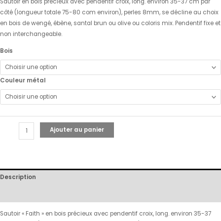
Sautoir en bois précieux avec pendentif croix, long. environ 35-37 cm par
côté (longueur totale 75-80 com environ), perles 8mm, se décline au choix
en bois de wengé, ébène, santal brun ou olive ou coloris mix. Pendentif fixe et
non interchangeable.
Bois
Couleur métal
Ajouter au panier
Description
Avis (0)
Sautoir « Faith » en bois précieux avec pendentif croix, long. environ 35-37