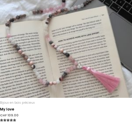
Bijoux en bois précieux
My love
CHF
109.00
Note
5.00
sur 5