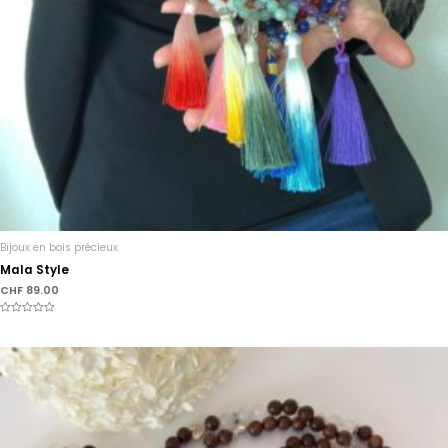
Bijoux en bois précieux
Mala Style
CHF
89.00
Note
0
sur
5