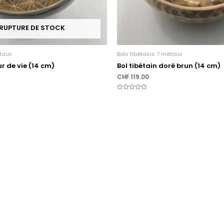
 RUPTURE DE STOCK
étaux
Bols tibétains 7 métaux
ur de vie (14 cm)
Bol tibétain doré brun (14 cm)
CHF
119.00
Note
0
sur
5