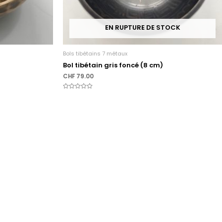
EN RUPTURE DE STOCK
Bols tibétains 7 métaux
Bol tibétain gris foncé (8 cm)
CHF
79.00
Note
0
sur
5