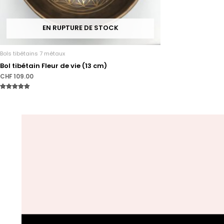
EN RUPTURE DE STOCK
Bols tibétains 7 métaux
Bol tibétain Fleur de vie (13 cm)
CHF
109.00
Note
5.00
sur 5