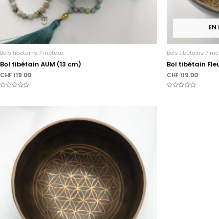
EN
Bols tibétains 7 métaux
Bols tibétains 7 m
Bol tibétain AUM (13 cm)
Bol tibétain Fle
CHF
119.00
CHF
119.00
Note
Note
0
0
sur
sur
5
5