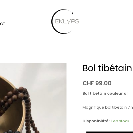
CT
Bol tibétai
quantité
de
Bol
CHF
99.00
tibétain
Bol tibétain couleur or
couleur
or
Magnifique bol tibétain 7
(13
cm)
Disponibilité :
1 en stock