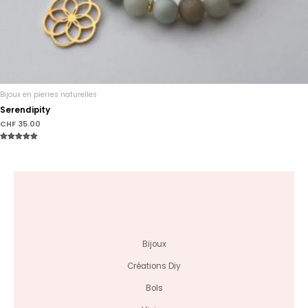
Bijoux en pierres naturelles
Serendipity
CHF
35.00
Note
5.00
sur 5
Bijoux
Créations Diy
Bols