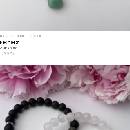
Bijoux en pierres naturelles
Heartbeat
CHF
20.00
Note
0
sur
5